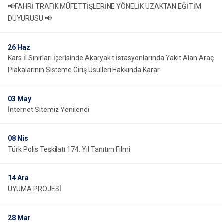
📢FAHRİ TRAFİK MÜFETTİŞLERİNE YÖNELİK UZAKTAN EĞİTİM
DUYURUSU 📢
26
Haz
Kars İl Sınırları İçerisinde Akaryakıt İstasyonlarında Yakıt Alan Araç
Plakalarının Sisteme Giriş Usülleri Hakkında Karar
03
May
İnternet Sitemiz Yenilendi
08
Nis
Türk Polis Teşkilatı 174. Yıl Tanıtım Filmi
14
Ara
UYUMA PROJESİ
28
Mar