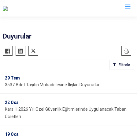
İl Emniyet Müdürlükleri
Duyurular
Filtrele
29
Tem
3537 Adet Taşıtın Mübadelesine İlişkin Duyurudur
22
Oca
Kars İli 2026 Yılı Özel Güvenlik Eğitimlerinde Uygulanacak Taban
Ücretleri
19
Oca